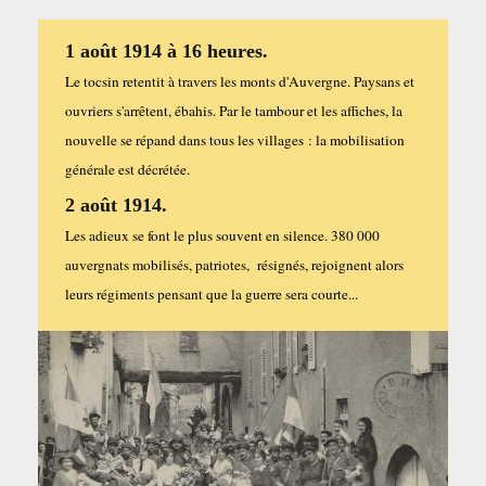
1 août 1914 à 16 heures.
Le tocsin retentit à travers les monts d'Auvergne. Paysans et
ouvriers s'arrêtent, ébahis. Par le tambour et les affiches, la
nouvelle se répand dans tous les villages : la mobilisation
générale est décrétée.
2 août 1914.
Les adieux se font le plus souvent en silence. 380 000
auvergnats mobilisés, patriotes, résignés, rejoignent alors
leurs régiments pensant que la guerre sera courte...