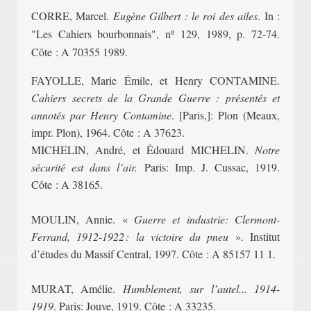
CORRE, Marcel.
Eugène Gilbert : le roi des ailes
. In :
"Les Cahiers bourbonnais", nº 129, 1989, p. 72-74.
Côte : A 70355 1989.
FAYOLLE, Marie Émile, et Henry CONTAMINE.
Cahiers secrets de la Grande Guerre : présentés et
annotés par Henry Contamine
. [Paris,]: Plon (Meaux,
impr. Plon), 1964. Côte : A 37623.
MICHELIN, André, et Édouard MICHELIN.
Notre
sécurité est dans l’air.
Paris: Imp. J. Cussac, 1919.
Côte : A 38165.
MOULIN, Annie. «
Guerre et industrie: Clermont-
Ferrand, 1912-1922 : la victoire du pneu
». Institut
d’études du Massif Central, 1997. Côte : A 85157 11 1.
MURAT, Amélie.
Humblement, sur l’autel... 1914-
1919
. Paris: Jouve, 1919. Côte : A 33235.