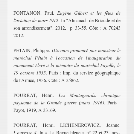
FONTANON, Paul.
Eugène Gilbert et les fêtes de
l'aviation de mars 1912
. In "Almanach de Brioude et de
son arrondissement", 2012, p. 33-55. Côte : A 70243
2012.
PETAIN, Philippe.
Discours prononcé par monsieur le
maréchal Pétain à l'occasion de l'inauguration du
monument élevé à la mémoire du maréchal Fayolle, le
19 octobre 1935
. Paris : Imp. du service géographique
de l'Armée, 1936. Côte : A 35862.
POURRAT, Henri.
Les Montagnards: chronique
paysanne de la Grande guerre (mars 1916)
. Paris :
Payot, 1919, A 33169.
POURRAT, Henri. LICHENEROWICZ, Jeanne.
L’ouvrage 4
. In « La Revue bleue » n° 22 et 23, nov-