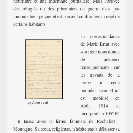
nourriture et une indemnité journalière. Mais l’arrivée
des réfugiés ou des prisonniers de guerre n'est pas
toujours bien perçue et est souvent confrontée au rejet de
certains habitants.
La correspondance
de Marie Brun avec
son frère nous donne
de précieux
renseignements sur
les travaux de la
ferme à cette
période. Jean Brun
est
mobili
sé
en
24 Aout 1916
Août
1914 et
e
incorporé au 105
RI
; il laisse alors la ferme familiale de Rochefort—
Montagne. Sa sœur, religieuse, n'hésite pas à délaisser sa