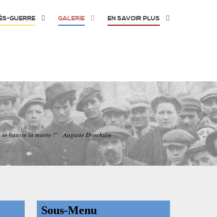
ÈS-GUERRE
GALERIE
EN SAVOIR PLUS
nnu se hausse la marée !" Auguste Dorchain
Sous-Menu