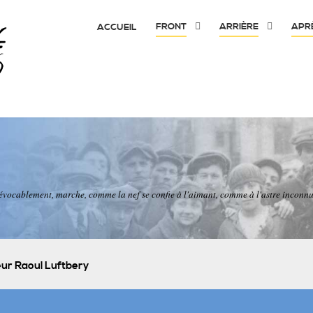
FRONT
ARRIÈRE
APR
ACCUEIL
irrévocablement, marche, comme la nef se confie à l'aimant, comme à l'astre inco
eur Raoul Luftbery