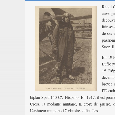
Raoul G
auvergn
découvr
fuir ses
de ses 
passion
Suez. I
En 1914
Lufbery 
er
1
Régi
décemb
brevet 
l’Escad
biplan Spad 140 CV Hispano. En 1917, il est promu s
Cross, la médaille militaire, la croix de guerre,
L’aviateur remporte 17 victoires officielles.