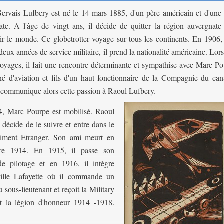
ervais Lufbery est né le 14 mars 1885, d'un père américain et d'une
ate. A l'âge de vingt ans, il décide de quitter la région auvergnate
ir le monde. Ce globetrotter voyage sur tous les continents. En 1906,
 deux années de service militaire, il prend la nationalité américaine. Lor
voyages, il fait une rencontre déterminante et sympathise avec Marc Po
né d'aviation et fils d'un haut fonctionnaire de la Compagnie du can
l communique alors cette passion à Raoul Lufbery.
, Marc Pourpe est mobilisé. Raoul
décide de le suivre et entre dans le
ment Etra
nger.
Son
ami meurt en
re 1914. En 1915, il passe son
de pilotage et en 1916, il intègre
rille Lafayette où il commande un
ous-lieutenant et reçoit la Military
 et la légion d'honneur 1914 -1918.