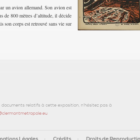
par un avion allemand. Son avion est
us de 800 mètres d’altitude, il décide
is son corps est retrouvé sans vie sur
ocuments relatifs à cette exposition, n'hésitez pas à
e@clermontmetropole.eu
mations Légales
Crédits
Droits de Reproducti