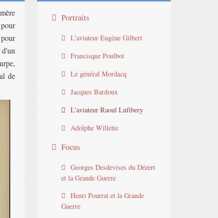
 mère
Portraits
 pour
 pour
L'aviateur Eugène Gilbert
s d'un
Francisque Poulbot
urpe,
Le général Mordacq
al
de
Jacques Bardoux
L'aviateur Raoul Luftbery
Adolphe Willette
Focus
Georges Desdevises du Dézert
et la Grande Guerre
Henri Pourrat et la Grande
Guerre